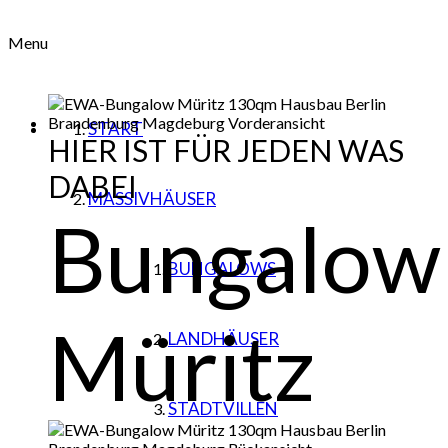
Menu
START
HIER IST FÜR JEDEN WAS
DABEI
MASSIVHÄUSER
Bungalow
BUNGALOWS
Müritz
LANDHÄUSER
STADTVILLEN